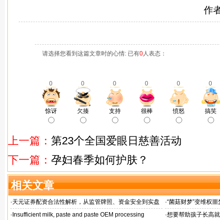
作
请选择您看到这篇文章时的心情: 已有
0
人表态：
0
0
0
0
0
0
惊讶
欠揍
支持
很棒
愤怒
搞笑
上一篇：
第23个全国爱眼日慈善活动
下一篇：
孕妇春季如何护肤？
相关文章
·
天元证券配资合法性解析，从监管牌照、资金安全到实盘
·
“菌菇财梦”变维权噩
交易总结
·
Insufficient milk, paste and paste OEM processing
·
想要帮助孩子长高就