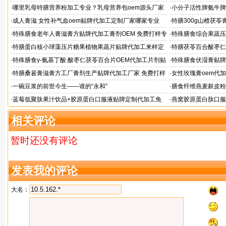
工厂？
·
哪里乳母特膳营养粉加工专业？乳母营养包oem源头厂家
·
小分子活性脾氨牛脾
格
·
成人膏滋 女性补气血oem贴牌代加工定制厂家哪家专业
·
特膳300g山楂茯
厂
·
特殊膳食老年人膏滋膏方贴牌代加工膏剂OEM 免费打样专
·
特殊膳食综合果蔬压
家配方
家
·
特膳蛋白核小球藻压片糖果植物果蔬片贴牌代加工来样定
·
特膳茯苓百合酸枣仁
制厂
定制
·
特殊膳食γ-氨基丁酸 酸枣仁茯苓百合片OEM代加工片剂贴
·
特殊膳食伏湿膏贴牌
牌
·
特膳桑葚膏滋膏方工厂膏剂生产贴牌代加工厂家 免费打样
·
女性玫瑰膏oem代加
状膏滋定制
·
一碗豆浆的前世今生——谁的“永和”
·
膳食纤维燕麦麸皮粉
·
蓝莓低聚肽果汁饮品+胶原蛋白口服液贴牌定制代加工免
·
燕窝胶原蛋白肽口服
费打样
加工厂
相关评论
暂时还没有评论
发表我的评论
大名：