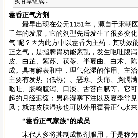
炙甘草组成...
藿香正气方剂
最早出现在公元1151年，源自于宋朝
千年的发展，它的剂型先后发生了很多变化
气”呢？因为此方中以藿香为主药，其功效
正之气，是指脾胃功能紊乱，发生呕吐腹泻
皮、白芷、紫苏、茯苓、半夏曲、白术、陈
成。具有解表和中，理气化湿的作用。主治
主要有发热（低热）、恶寒、头痛、胸膈满
呕吐、肠鸣腹泻、口淡、舌苔白腻等。它可
起的月经迟缓；男科湿寒下注以及夏季常见
风；就连皮肤湿疹也可以外用藿香正气水来
“藿香正气家族”的成员
宋代人多将其制成散剂服用，于是称为“