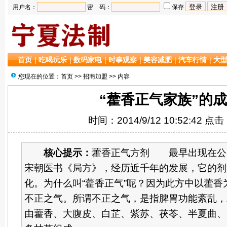
用户名：
密 码：
保存
首页
|
吃喝玩乐
|
数码家电
|
时事观察
|
美容减肥
|
汽车行情
|
大
您现在的位置：
首页
>>
招商加盟
>> 内容
“藿香正气家族”的
时间：2014/9/12 10:52:42 点
核心提示：
藿香正气方剂 最早出现在公元
宋朝医书《局方》，经历近千年的发展，它的剂
化。为什么叫“藿香正气”呢？因为此方中以藿香
不正之气。所谓不正之气，是指脾胃功能紊乱，
由藿香、大腹皮、白芷、紫苏、茯苓、半夏曲、