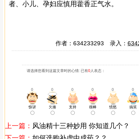
者、小儿、孕妇应慎用藿香正气水。
作者：634233293 录入：
634
请选择您看到这篇文章时的心情: 已有
0
人表态：
0
0
0
0
0
0
惊讶
欠揍
支持
很棒
愤怒
搞笑
上一篇：
风油精十三种妙用 你知道几个？
下一篇：
如何选购补虚中成药？？