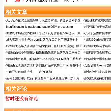
相关文章
·
天元证券配资合法性解析，从监管牌照、资金安全到实盘
·
“菌菇财梦”变维权噩
交易总结
·
Insufficient milk, paste and paste OEM processing
·
想要帮助孩子长高就
工厂？
·
哪里乳母特膳营养粉加工专业？乳母营养包oem源头厂家
·
小分子活性脾氨牛脾
格
·
成人膏滋 女性补气血oem贴牌代加工定制厂家哪家专业
·
特膳300g山楂茯
厂
·
特殊膳食老年人膏滋膏方贴牌代加工膏剂OEM 免费打样专
·
特殊膳食综合果蔬压
家配方
家
·
特膳蛋白核小球藻压片糖果植物果蔬片贴牌代加工来样定
·
特膳茯苓百合酸枣仁
制厂
定制
·
特殊膳食γ-氨基丁酸 酸枣仁茯苓百合片OEM代加工片剂贴
·
特殊膳食伏湿膏贴牌
牌
·
特膳桑葚膏滋膏方工厂膏剂生产贴牌代加工厂家 免费打样
·
女性玫瑰膏oem代加
状膏滋定制
·
一碗豆浆的前世今生——谁的“永和”
·
膳食纤维燕麦麸皮粉
·
蓝莓低聚肽果汁饮品+胶原蛋白口服液贴牌定制代加工免
·
燕窝胶原蛋白肽口服
费打样
加工厂
相关评论
暂时还没有评论