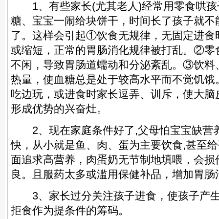
1、有些家长(尤其老人)经常用零食哄孩
糖、宝宝一闹给块饼干，时间长了孩子就不
了。这样会引起①饮食无规律，无固定进食
或缩短，正常的胃肠消化规律被打乱。②零
不闲，导致胃肠道蠕动和分泌紊乱。③饮料
热量，使血糖总是处于较高水平而不觉饥饿
吃边玩，或进食时家长逗弄、训斥，使大脑
形成优势的兴奋灶。
2、现在家庭条件好了,父母怕宝宝缺营
快，从小就是鱼、肉、蛋为主要饮食,甚至
面追求高营养，肉蛋奶无节制地填喂，会损
良。且服药太多或滥用保健补品，增加胃肠
3、家长过分关注孩子进食，使孩子产生
拒食作为提条件的筹码。