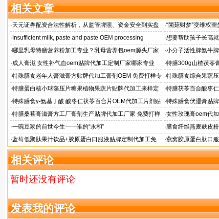
相关文章
·
天元证券配资合法性解析，从监管牌照、资金安全到实盘
·
“菌菇财梦”变维权噩
交易总结
·
Insufficient milk, paste and paste OEM processing
·
想要帮助孩子长高就
工厂？
·
哪里乳母特膳营养粉加工专业？乳母营养包oem源头厂家
·
小分子活性脾氨牛脾
格
·
成人膏滋 女性补气血oem贴牌代加工定制厂家哪家专业
·
特膳300g山楂茯
厂
·
特殊膳食老年人膏滋膏方贴牌代加工膏剂OEM 免费打样专
·
特殊膳食综合果蔬压
家配方
家
·
特膳蛋白核小球藻压片糖果植物果蔬片贴牌代加工来样定
·
特膳茯苓百合酸枣仁
制厂
定制
·
特殊膳食γ-氨基丁酸 酸枣仁茯苓百合片OEM代加工片剂贴
·
特殊膳食伏湿膏贴牌
牌
·
特膳桑葚膏滋膏方工厂膏剂生产贴牌代加工厂家 免费打样
·
女性玫瑰膏oem代加
状膏滋定制
·
一碗豆浆的前世今生——谁的“永和”
·
膳食纤维燕麦麸皮粉
·
蓝莓低聚肽果汁饮品+胶原蛋白口服液贴牌定制代加工免
·
燕窝胶原蛋白肽口服
费打样
加工厂
相关评论
暂时还没有评论
发表我的评论