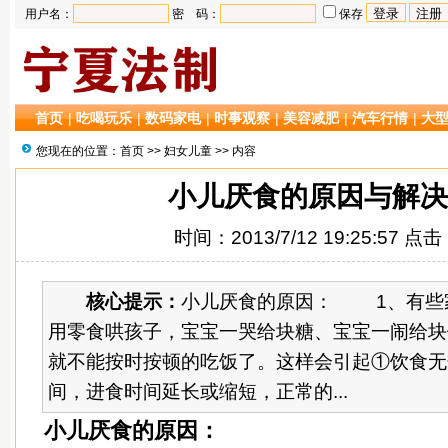
用户名：
密 码：
保存
首页
|
吃喝玩乐
|
数码家电
|
时事观察
|
美容减肥
|
汽车行情
|
大
您现在的位置：
首页
>>
妇女儿童
>> 内容
小儿厌食的原因与解决
时间：2013/7/12 19:25:57 点
核心提示：
小儿厌食的原因： 1、有些家
用零食哄孩子，宝宝一哭给块糖、宝宝一闹给块
就不能按时按顿的吃饭了。这样会引起①饮食无
间，进食时间延长或缩短，正常的...
小儿厌食的原因：