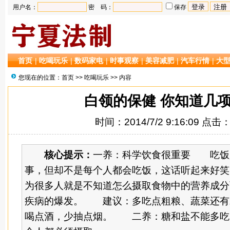
用户名：
密 码：
保存
首页
|
吃喝玩乐
|
数码家电
|
时事观察
|
美容减肥
|
汽车行情
|
大
您现在的位置：
首页
>>
吃喝玩乐
>> 内容
白领的保健 你知道几
时间：2014/7/2 9:16:09 点击
核心提示：
一养：科学饮食很重要 吃饭
事，但却不是每个人都会吃饭，这话听起来好笑
为很多人就是不知道怎么摄取食物中的营养成分
疾病的爆发。 建议：多吃点粗粮、蔬菜还有
喝点酒，少抽点烟。 二养：糖和盐不能多