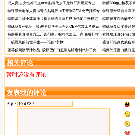
格
·
成人膏滋 女性补气血oem贴牌代加工定制厂家哪家专业
·
特膳300g山楂茯
厂
·
特殊膳食老年人膏滋膏方贴牌代加工膏剂OEM 免费打样专
·
特殊膳食综合果蔬压
家配方
家
·
特膳蛋白核小球藻压片糖果植物果蔬片贴牌代加工来样定
·
特膳茯苓百合酸枣仁
制厂
定制
·
特殊膳食γ-氨基丁酸 酸枣仁茯苓百合片OEM代加工片剂贴
·
特殊膳食伏湿膏贴牌
牌
·
特膳桑葚膏滋膏方工厂膏剂生产贴牌代加工厂家 免费打样
·
女性玫瑰膏oem代加
状膏滋定制
·
一碗豆浆的前世今生——谁的“永和”
·
膳食纤维燕麦麸皮粉
·
蓝莓低聚肽果汁饮品+胶原蛋白口服液贴牌定制代加工免
·
燕窝胶原蛋白肽口服
费打样
加工厂
相关评论
暂时还没有评论
发表我的评论
大名：