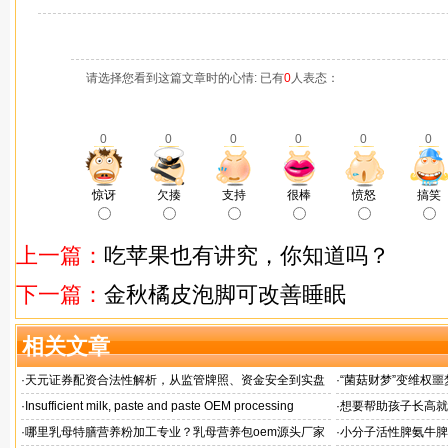
请选择您看到这篇文章时的心情: 已有
0
人表态：
0
0
0
0
0
0
惊讶
欠揍
支持
很棒
愤怒
搞笑
上一篇：
吃苹果也有讲究，你知道吗？
下一篇：
金秋橘皮泡脚可改善睡眠
相关文章
·
天元证券配资合法性解析，从监管牌照、资金安全到实盘
·
“菌菇财梦”变维权噩
交易总结
·
Insufficient milk, paste and paste OEM processing
·
想要帮助孩子长高就
工厂？
·
哪里乳母特膳营养粉加工专业？乳母营养包oem源头厂家
·
小分子活性脾氨牛脾